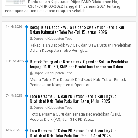
Berdasarkan Keputusan Ditjen PAUD Dikdasmen No,
0301/C/HK.00/2022 Tanggal 14 Januari 2021 tentang
Penetapan Satuan Pelaksana Program Sekolah...
Rekap Isian Dapodik WC GTK dan Siswa Satuan Pendidikan
1/14/2026
Dalam Kabupaten Tebo Per-Tgl. 15 Januari 2026
Dapodik Kabupaten Tebo
Rekap Isian Dapodik WC GTK dan Siswa Satuan Pendidikan
Dalam Kabupaten Tebo Per-Tgl. ...
Bimtek Peningkatan Kompetensi Operator Satuan Pendidikan
10/15/2025
Jenjang PAUD, SD, SMP, dan Pendidikan Kesetaraan Dalam
Kabupaten Tebo Tahun 2025
Dapodik Kabupaten Tebo
Muara Tebo, Tim Dapodik Disdikbud Kab. Tebo - Bimtek
Peningkatan Kompetensi Operator ...
Foto Bersama GTK dan PD Satuan Pendidikan Lingkup
7/19/2025
Disdikbud Kab. Tebo Pada Hari Senin, 14 Juli 2025
Dapodik Kabupaten Tebo
Foto Bersama Guru dan Tenaga Kependidikan (GTK),
Peserta Didik (PD), dan GTK PD Satu...
Foto Bersama GTK dan PD Satuan Pendidikan Lingkup
4/9/2025
Disdikbud Kab. Tebo Pada Hari Rabu, 9 April 2025