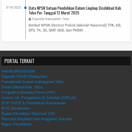
Data NPSN Satuan Pendidikan Dalam Lingkup Disdikbud Kab.
3/18/2025
Tebo Per-Tanggal 12 Maret 2025
Dapodik Kabupaten Tebo
Berikut NPSN (Nomor Pokok Sekolah Nasional) TPA, KB,
SPS, TK, SD, SMP, SKB, dan PKBM ...
PORTAL TERKAIT
Kemendikbudristek
Dapodik PAUD Dikdasmen
Pemerintah Daerah Kabupaten Tebo
Dinas Dikbud Kab. Tebo
Program Indonesia Pintar (PIP)
Sistem Inf. Pengadaan di Sekolah (SIPLah)
BOP PAUD & Pendidikan Kesetaraan
BOS Dikdasmen
Badan Akreditasi Nasional S/M
Rencana Kegiatan dan Anggaran Sekolah
Rapor Pendidikan