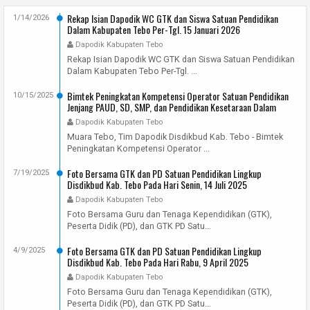
Rekap Isian Dapodik WC GTK dan Siswa Satuan Pendidikan
1/14/2026
Dalam Kabupaten Tebo Per-Tgl. 15 Januari 2026
Dapodik Kabupaten Tebo
Rekap Isian Dapodik WC GTK dan Siswa Satuan Pendidikan
Dalam Kabupaten Tebo Per-Tgl. ...
Bimtek Peningkatan Kompetensi Operator Satuan Pendidikan
10/15/2025
Jenjang PAUD, SD, SMP, dan Pendidikan Kesetaraan Dalam
Kabupaten Tebo Tahun 2025
Dapodik Kabupaten Tebo
Muara Tebo, Tim Dapodik Disdikbud Kab. Tebo - Bimtek
Peningkatan Kompetensi Operator ...
Foto Bersama GTK dan PD Satuan Pendidikan Lingkup
7/19/2025
Disdikbud Kab. Tebo Pada Hari Senin, 14 Juli 2025
Dapodik Kabupaten Tebo
Foto Bersama Guru dan Tenaga Kependidikan (GTK),
Peserta Didik (PD), dan GTK PD Satu...
Foto Bersama GTK dan PD Satuan Pendidikan Lingkup
4/9/2025
Disdikbud Kab. Tebo Pada Hari Rabu, 9 April 2025
Dapodik Kabupaten Tebo
Foto Bersama Guru dan Tenaga Kependidikan (GTK),
Peserta Didik (PD), dan GTK PD Satu...