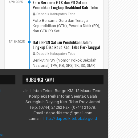
Foto Bersama GTK dan PD Satuan
4/9/2025
Pendidikan Lingkup Disdikbud Kab. Tebo
Pada Hari Rabu, 9 April 2025
Dapodik Kabupaten Tebo
Foto Bersama Guru dan Tenaga
Kependidikan (GTK), Peserta Didik (PD),
dan GTK PD Satu...
Data NPSN Satuan Pendidikan Dalam
3/18/2025
Lingkup Disdikbud Kab. Tebo Per-Tanggal
12 Maret 2025
Dapodik Kabupaten Tebo
Berikut NPSN (Nomor Pokok Sekolah
Nasional) TPA, KB, SPS, TK, SD, SMP,
SKB, dan PKBM ...
HUBUNGI KAMI
n
Jln. Lintas Tebo - Bungo KM. 12 Muara Tebo,
Kompleks Perkantoran Seentak Galah
Serengkuh Dayung Kab. Tebo Prov. Jambi
Telp. (0744) 21282 Fax. (0744) 21678.
Email : dapodiktebo@gmail.com
i
Laman :
http://dapodik.tebokab.go.id
ma