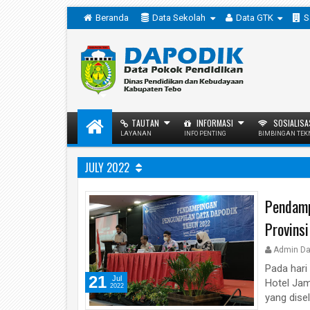
Beranda
Data Sekolah
Data GTK
S
TAUTAN
INFORMASI
SOSIALISA
LAYANAN
INFO PENTING
BIMBINGAN TEK
JULY 2022
Pendamp
Provinsi
Admin Da
Pada hari
21
Jul
Hotel Jam
2022
yang dise