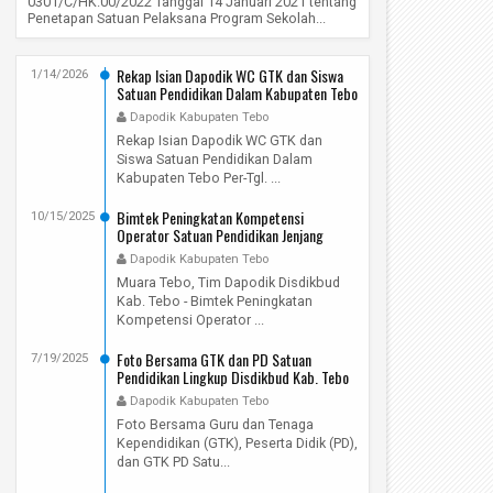
0301/C/HK.00/2022 Tanggal 14 Januari 2021 tentang
Penetapan Satuan Pelaksana Program Sekolah...
Rekap Isian Dapodik WC GTK dan Siswa
1/14/2026
Satuan Pendidikan Dalam Kabupaten Tebo
Per-Tgl. 15 Januari 2026
Dapodik Kabupaten Tebo
Rekap Isian Dapodik WC GTK dan
Siswa Satuan Pendidikan Dalam
Kabupaten Tebo Per-Tgl. ...
Bimtek Peningkatan Kompetensi
10/15/2025
Operator Satuan Pendidikan Jenjang
PAUD, SD, SMP, dan Pendidikan
Dapodik Kabupaten Tebo
Kesetaraan Dalam Kabupaten Tebo Tahun
Muara Tebo, Tim Dapodik Disdikbud
2025
Kab. Tebo - Bimtek Peningkatan
Kompetensi Operator ...
Foto Bersama GTK dan PD Satuan
7/19/2025
Pendidikan Lingkup Disdikbud Kab. Tebo
Pada Hari Senin, 14 Juli 2025
Dapodik Kabupaten Tebo
Foto Bersama Guru dan Tenaga
Kependidikan (GTK), Peserta Didik (PD),
dan GTK PD Satu...