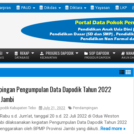
arpras
PAUD
Dikdas
Diktara
Yayasan
LKP
SI
REKAP
PROGRES DAPODIK
SOP DAPODIK
MANA
NIS
DATABASE
KECAMATAN
PROSEDUR DAPODIK
AKUN DA
ingan Pengumpulan Data Dapodik Tahun 2022
 Jambi
podik Kabupaten Tebo
July 21, 2022
Pendampingan
 Rabu s.d. Jum'at, tanggal 20 s.d. 22 Juli 2022 di Odua Weston
bi dilaksanakan kegiatan Pengumpulan Data Dapodik Tahun 2022
lenggarakan oleh BPMP Provinsi Jambi yang diikuti...
Read more »