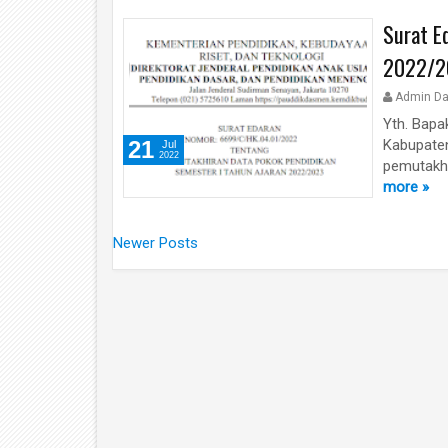
Surat E
2022/2
Admin Da
Yth. Bapa
21
Kabupate
Jul
2022
pemutakhi
more »
Newer Posts