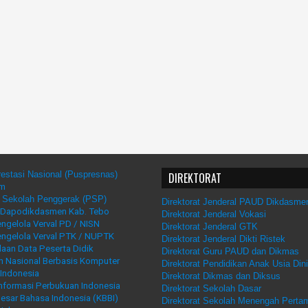
estasi Nasional (Puspresnas)
DIREKTORAT
um
 Sekolah Penggerak (PSP)
Direktorat Jenderal PAUD Dikdasme
 Dapodikdasmen Kab. Tebo
Direktorat Jenderal Vokasi
ngelola Verval PD / NISN
Direktorat Jenderal GTK
engelola Verval PTK / NUPTK
Direktorat Jenderal Dikti Ristek
aan Data Peserta Didik
Direktorat Guru PAUD dan Dikmas
 Nasional Berbasis Komputer
Direktorat Pendidikan Anak Usia Din
Indonesia
Direktorat Dikmas dan Diksus
nformasi Perbukuan Indonesia
Direktorat Sekolah Dasar
esar Bahasa Indonesia (KBBI)
Direktorat Sekolah Menengah Perta