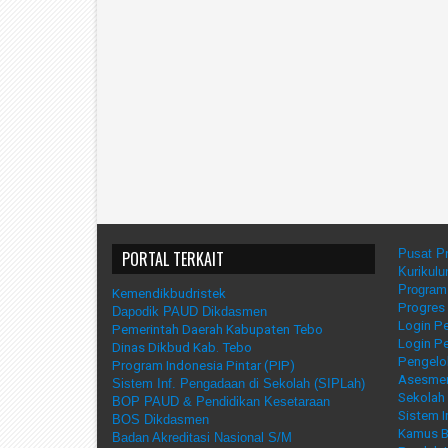
Pusat Pr
PORTAL TERKAIT
Kurikul
Program
Kemendikbudristek
Progres
Dapodik PAUD Dikdasmen
Login Pe
Pemerintah Daerah Kabupaten Tebo
Login P
Dinas Dikbud Kab. Tebo
Pengelol
Program Indonesia Pintar (PIP)
Asesmen
Sistem Inf. Pengadaan di Sekolah (SIPLah)
Sekolah 
BOP PAUD & Pendidikan Kesetaraan
Sistem I
BOS Dikdasmen
Kamus B
Badan Akreditasi Nasional S/M