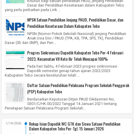
Khusus bagi satuan pendidikan PAUD, jenjang Pendidikan
Dasar dan Pendidikan Kesetaraan dalam Kabupaten Tebo
yang perlu perbaikan pada Link ...
NPSN Satuan Pendidikan Jenjang PAUD, Pendidikan Dasar, dan
Pendidikan Kesetaraan Dalam Kabupaten Tebo
NPSN (Nomor Pokok Sekolah Nasional) jenjang Pendidikan
Anak Usia Dini / PAUD (TPA, KB, TPA, SPS, TK), Pendidikan
Dasar (SD dan SMP), dan Pen...
Progres Sinkronisasi Dapodik Kabupaten Tebo Per-4 Februari
2023, Kecamatan VII Koto Ilir Telah Mencapai 100%
Pada hari Sabtu, 4 Februari 2023 progres sinkronisasi
Dapodik semester genap tahun ajaran 2022/2023
Kabupaten Tebo secara keseluruhan telah ...
Daftar Satuan Pendidikan Pelaksana Program Sekolah Penggerak
(PSP) Kabupaten Tebo
Berdasarkan Keputusan Ditjen PAUD Dikdasmen No,
0301/C/HK.00/2022 Tanggal 14 Januari 2021 tentang
Penetapan Satuan Pelaksana Program Sekolah...
Rekap Isian Dapodik WC GTK dan Siswa Satuan Pendidikan
1/14/2026
Dalam Kabupaten Tebo Per-Tgl. 15 Januari 2026