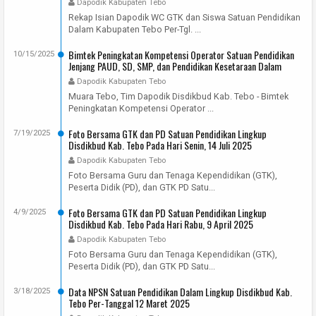
Dapodik Kabupaten Tebo
Rekap Isian Dapodik WC GTK dan Siswa Satuan Pendidikan
Dalam Kabupaten Tebo Per-Tgl. ...
Bimtek Peningkatan Kompetensi Operator Satuan Pendidikan
10/15/2025
Jenjang PAUD, SD, SMP, dan Pendidikan Kesetaraan Dalam
Kabupaten Tebo Tahun 2025
Dapodik Kabupaten Tebo
Muara Tebo, Tim Dapodik Disdikbud Kab. Tebo - Bimtek
Peningkatan Kompetensi Operator ...
Foto Bersama GTK dan PD Satuan Pendidikan Lingkup
7/19/2025
Disdikbud Kab. Tebo Pada Hari Senin, 14 Juli 2025
Dapodik Kabupaten Tebo
Foto Bersama Guru dan Tenaga Kependidikan (GTK),
Peserta Didik (PD), dan GTK PD Satu...
Foto Bersama GTK dan PD Satuan Pendidikan Lingkup
4/9/2025
Disdikbud Kab. Tebo Pada Hari Rabu, 9 April 2025
Dapodik Kabupaten Tebo
Foto Bersama Guru dan Tenaga Kependidikan (GTK),
Peserta Didik (PD), dan GTK PD Satu...
Data NPSN Satuan Pendidikan Dalam Lingkup Disdikbud Kab.
3/18/2025
Tebo Per-Tanggal 12 Maret 2025