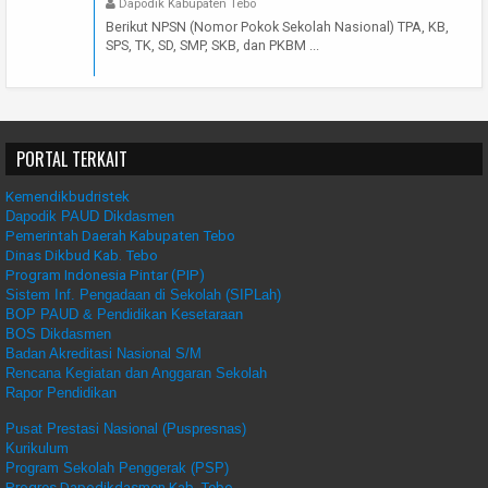
Dapodik Kabupaten Tebo
Berikut NPSN (Nomor Pokok Sekolah Nasional) TPA, KB,
SPS, TK, SD, SMP, SKB, dan PKBM ...
PORTAL TERKAIT
Kemendikbudristek
Dapodik PAUD Dikdasmen
Pemerintah Daerah Kabupaten Tebo
Dinas Dikbud Kab. Tebo
Program Indonesia Pintar (PIP)
Sistem Inf. Pengadaan di Sekolah (SIPLah)
BOP PAUD & Pendidikan Kesetaraan
BOS Dikdasmen
Badan Akreditasi Nasional S/M
Rencana Kegiatan dan Anggaran Sekolah
Rapor Pendidikan
Pusat Prestasi Nasional (Puspresnas)
Kurikulum
Program Sekolah Penggerak (PSP)
Progres Dapodikdasmen Kab. Tebo