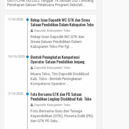
0301/C/HK.00/2022 Tanggal 14 Januari 2021 tentang
Penetapan Satuan Pelaksana Program Sekolah...
Rekap Isian Dapodik WC GTK dan Siswa
1/14/2026
Satuan Pendidikan Dalam Kabupaten Tebo
Per-Tgl. 15 Januari 2026
Dapodik Kabupaten Tebo
Rekap Isian Dapodik WC GTK dan
Siswa Satuan Pendidikan Dalam
Kabupaten Tebo Per-Tgl. ...
Bimtek Peningkatan Kompetensi
10/15/2025
Operator Satuan Pendidikan Jenjang
PAUD, SD, SMP, dan Pendidikan
Dapodik Kabupaten Tebo
Kesetaraan Dalam Kabupaten Tebo Tahun
Muara Tebo, Tim Dapodik Disdikbud
2025
Kab. Tebo - Bimtek Peningkatan
Kompetensi Operator ...
Foto Bersama GTK dan PD Satuan
7/19/2025
Pendidikan Lingkup Disdikbud Kab. Tebo
Pada Hari Senin, 14 Juli 2025
Dapodik Kabupaten Tebo
Foto Bersama Guru dan Tenaga
Kependidikan (GTK), Peserta Didik (PD),
dan GTK PD Satu...