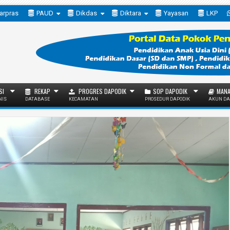
arpras
PAUD
Dikdas
Diktara
Yayasan
LKP
SI
REKAP
PROGRES DAPODIK
SOP DAPODIK
MANA
NIS
DATABASE
KECAMATAN
PROSEDUR DAPODIK
AKUN DA