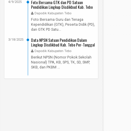
Foto Bersama GTK dan PD Satuan
4/9/2025
Pendidikan Lingkup Disdikbud Kab. Tebo
Pada Hari Rabu, 9 April 2025
Dapodik Kabupaten Tebo
Foto Bersama Guru dan Tenaga
Kependidikan (GTK), Peserta Didik (PD),
dan GTK PD Satu...
Data NPSN Satuan Pendidikan Dalam
3/18/2025
Lingkup Disdikbud Kab. Tebo Per-Tanggal
12 Maret 2025
Dapodik Kabupaten Tebo
Berikut NPSN (Nomor Pokok Sekolah
Nasional) TPA, KB, SPS, TK, SD, SMP,
SKB, dan PKBM ...