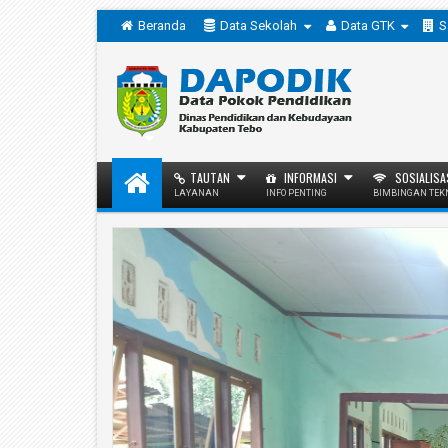
Beranda
Data Sekolah
Data GTK
S
TAUTAN
INFORMASI
SOSIALISA
LAYANAN
INFO PENTING
BIMBINGAN TEK