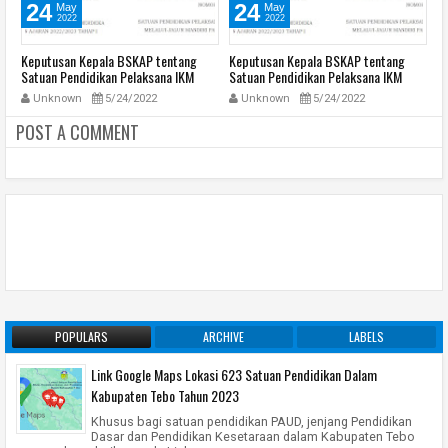
24
24
May
May
2022
2022
Keputusan Kepala BSKAP tentang
Keputusan Kepala BSKAP tentang
K
Satuan Pendidikan Pelaksana IKM
Satuan Pendidikan Pelaksana IKM
S
Melalui Jalur Mandiri pada Tahun
Melalui Jalur Mandiri pada Tahun
Me
Unknown
5/24/2022
Unknown
5/24/2022
ap
Ajaran 2022/2023 Tahap I dan Tahap
Ajaran 2022/2023 Tahap I dan Tahap
A
II
II
II
POST A COMMENT
POPULARS
ARCHIVE
LABELS
Link Google Maps Lokasi 623 Satuan Pendidikan Dalam
Kabupaten Tebo Tahun 2023
Khusus bagi satuan pendidikan PAUD, jenjang Pendidikan
Dasar dan Pendidikan Kesetaraan dalam Kabupaten Tebo