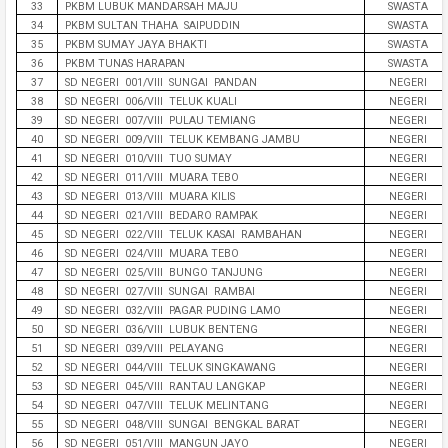
33
PKBM LUBUK MANDARSAH MAJU
SWASTA
34
PKBM SULTAN THAHA SAIPUDDIN
SWASTA
35
PKBM SUMAY JAYA BHAKTI
SWASTA
36
PKBM TUNAS HARAPAN
SWASTA
37
SD NEGERI 001/VIII SUNGAI PANDAN
NEGERI
38
SD NEGERI 006/VIII TELUK KUALI
NEGERI
39
SD NEGERI 007/VIII PULAU TEMIANG
NEGERI
40
SD NEGERI 009/VIII TELUK KEMBANG JAMBU
NEGERI
41
SD NEGERI 010/VIII TUO SUMAY
NEGERI
42
SD NEGERI 011/VIII MUARA TEBO
NEGERI
43
SD NEGERI 013/VIII MUARA KILIS
NEGERI
44
SD NEGERI 021/VIII BEDARO RAMPAK
NEGERI
45
SD NEGERI 022/VIII TELUK KASAI RAMBAHAN
NEGERI
46
SD NEGERI 024/VIII MUARA TEBO
NEGERI
47
SD NEGERI 025/VIII BUNGO TANJUNG
NEGERI
48
SD NEGERI 027/VIII SUNGAI RAMBAI
NEGERI
49
SD NEGERI 032/VIII PAGAR PUDING LAMO
NEGERI
50
SD NEGERI 036/VIII LUBUK BENTENG
NEGERI
51
SD NEGERI 039/VIII PELAYANG
NEGERI
52
SD NEGERI 044/VIII TELUK SINGKAWANG
NEGERI
53
SD NEGERI 045/VIII RANTAU LANGKAP
NEGERI
54
SD NEGERI 047/VIII TELUK MELINTANG
NEGERI
55
SD NEGERI 048/VIII SUNGAI BENGKAL BARAT
NEGERI
56
SD NEGERI 051/VIII MANGUN JAYO
NEGERI