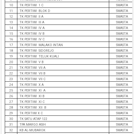
10
TK PERTIWI 1 C
SWASTA
11
TK PERTIWI BLOK D
SWASTA
12
TK PERTIWI II A
SWASTA
13
TK PERTIWI III A
SWASTA
14
TK PERTIWI IV A
SWASTA
15
TK PERTIWI IV B
SWASTA
16
TK PERTIWI IV C
SWASTA
17
TK PERTIWI MALAKO INTAN
SWASTA
18
TK PERTIWI SIDOREJO
SWASTA
19
TK PERTIWI TELUK KUALI
SWASTA
20
TK PERTIWI V B
SWASTA
21
TK PERTIWI VII A
SWASTA
22
TK PERTIWI VII B
SWASTA
23
TK PERTIWI VII C
SWASTA
24
TK PERTIWI X A
SWASTA
25
TK PERTIWI XI A
SWASTA
26
TK PERTIWI XI B
SWASTA
27
TK PERTIWI XI C
SWASTA
28
TK PERTIWI XII B
SWASTA
29
TK PERTIWI X C
SWASTA
30
TK SATU ATAP 122
SWASTA
31
TPA MARGO ASIH
SWASTA
32
KB AL-MUBAROK
SWASTA