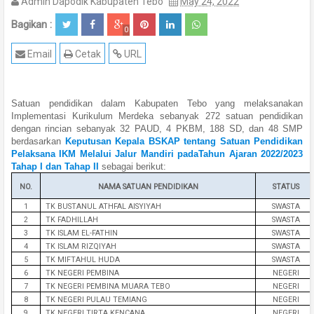
Admin Dapodik Kabupaten Tebo
May 24, 2022
Bagikan :
0
Email
Cetak
URL
Satuan pendidikan dalam Kabupaten Tebo yang melaksanakan
Implementasi Kurikulum Merdeka sebanyak 272 satuan pendidikan
dengan rincian sebanyak 32 PAUD, 4 PKBM, 188 SD, dan 48 SMP
berdasarkan
Keputusan Kepala BSKAP tentang Satuan Pendidikan
Pelaksana IKM Melalui Jalur Mandiri padaTahun Ajaran 2022/2023
Tahap I dan Tahap II
sebagai berikut:
NO.
NAMA SATUAN PENDIDIKAN
STATUS
1
TK BUSTANUL ATHFAL AISYIYAH
SWASTA
2
TK FADHILLAH
SWASTA
3
TK ISLAM EL-FATHIN
SWASTA
4
TK ISLAM RIZQIYAH
SWASTA
5
TK MIFTAHUL HUDA
SWASTA
6
TK NEGERI PEMBINA
NEGERI
7
TK NEGERI PEMBINA MUARA TEBO
NEGERI
8
TK NEGERI PULAU TEMIANG
NEGERI
9
TK NEGERI TIRTA KENCANA
NEGERI