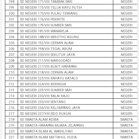
198
SD NEGERI 171/VIII TAMBAK SARI
NEGERI
199
SD NEGERI 173/VIII TELUK KAYU PUTIH
NEGERI
200
SD NEGERI 175/VIII PULAU TEMIANG
NEGERI
201
SD NEGERI 176/VIII PERINTIS
NEGERI
202
SD NEGERI 179/VIII SUMBER SARI
NEGERI
203
SD NEGERI 181/VIII WANAREJA
NEGERI
204
SD NEGERI 188/VIII WIROTHO AGUNG
NEGERI
205
SD NEGERI 192/VIII CERMIN ALAM
NEGERI
206
SD NEGERI 198/VIII TEGAL ARUM
NEGERI
207
SD NEGERI 205/VIII SEKUTUR JAYA
NEGERI
208
SD NEGERI 211/VIII MARGODADI
NEGERI
209
SD NEGERI 217/VIII BUKIT HARAPAN
NEGERI
210
SD NEGERI 218/VIII CERMIN ALAM
NEGERI
211
SD NEGERI 223/VIII RAHAYU KATALO
NEGERI
212
SD NEGERI 224/VIII BERINGIN
NEGERI
213
SD NEGERI 229/VIII SUMBER SARI
NEGERI
214
SD NEGERI 230/VIII BALAI RAJO
NEGERI
215
SD NEGERI 235/VIII SENTANO
NEGERI
216
SD NEGERI 236/VIII KELOMPANG JAYA
NEGERI
217
SD NEGERI 237/VIII SIDO RUKUN
NEGERI
218
SD SWASTA ALAM ADIBA
SWASTA
219
SD SWASTA HARAPAN MUARA JELAPANG
SWASTA
220
SD SWASTA ISLAM AL WASHLIYAH
SWASTA
221
SD SWASTA ISLAM MIFTAHUL HUDA
SWASTA