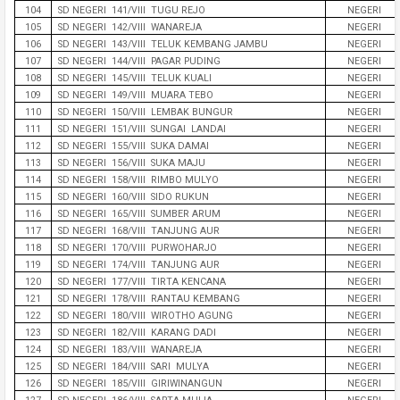
104
SD NEGERI 141/VIII TUGU REJO
NEGERI
105
SD NEGERI 142/VIII WANAREJA
NEGERI
106
SD NEGERI 143/VIII TELUK KEMBANG JAMBU
NEGERI
107
SD NEGERI 144/VIII PAGAR PUDING
NEGERI
108
SD NEGERI 145/VIII TELUK KUALI
NEGERI
109
SD NEGERI 149/VIII MUARA TEBO
NEGERI
110
SD NEGERI 150/VIII LEMBAK BUNGUR
NEGERI
111
SD NEGERI 151/VIII SUNGAI LANDAI
NEGERI
112
SD NEGERI 155/VIII SUKA DAMAI
NEGERI
113
SD NEGERI 156/VIII SUKA MAJU
NEGERI
114
SD NEGERI 158/VIII RIMBO MULYO
NEGERI
115
SD NEGERI 160/VIII SIDO RUKUN
NEGERI
116
SD NEGERI 165/VIII SUMBER ARUM
NEGERI
117
SD NEGERI 168/VIII TANJUNG AUR
NEGERI
118
SD NEGERI 170/VIII PURWOHARJO
NEGERI
119
SD NEGERI 174/VIII TANJUNG AUR
NEGERI
120
SD NEGERI 177/VIII TIRTA KENCANA
NEGERI
121
SD NEGERI 178/VIII RANTAU KEMBANG
NEGERI
122
SD NEGERI 180/VIII WIROTHO AGUNG
NEGERI
123
SD NEGERI 182/VIII KARANG DADI
NEGERI
124
SD NEGERI 183/VIII WANAREJA
NEGERI
125
SD NEGERI 184/VIII SARI MULYA
NEGERI
126
SD NEGERI 185/VIII GIRIWINANGUN
NEGERI