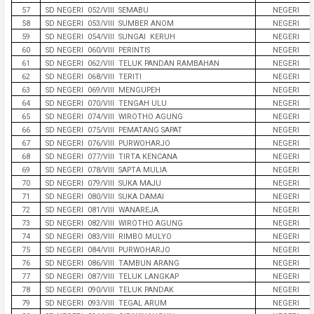
57
SD NEGERI 052/VIII SEMABU
NEGERI
58
SD NEGERI 053/VIII SUMBER ANOM
NEGERI
59
SD NEGERI 054/VIII SUNGAI KERUH
NEGERI
60
SD NEGERI 060/VIII PERINTIS
NEGERI
61
SD NEGERI 062/VIII TELUK PANDAN RAMBAHAN
NEGERI
62
SD NEGERI 068/VIII TERITI
NEGERI
63
SD NEGERI 069/VIII MENGUPEH
NEGERI
64
SD NEGERI 070/VIII TENGAH ULU
NEGERI
65
SD NEGERI 074/VIII WIROTHO AGUNG
NEGERI
66
SD NEGERI 075/VIII PEMATANG SAPAT
NEGERI
67
SD NEGERI 076/VIII PURWOHARJO
NEGERI
68
SD NEGERI 077/VIII TIRTA KENCANA
NEGERI
69
SD NEGERI 078/VIII SAPTA MULIA
NEGERI
70
SD NEGERI 079/VIII SUKA MAJU
NEGERI
71
SD NEGERI 080/VIII SUKA DAMAI
NEGERI
72
SD NEGERI 081/VIII WANAREJA
NEGERI
73
SD NEGERI 082/VIII WIROTHO AGUNG
NEGERI
74
SD NEGERI 083/VIII RIMBO MULYO
NEGERI
75
SD NEGERI 084/VIII PURWOHARJO
NEGERI
76
SD NEGERI 086/VIII TAMBUN ARANG
NEGERI
77
SD NEGERI 087/VIII TELUK LANGKAP
NEGERI
78
SD NEGERI 090/VIII TELUK PANDAK
NEGERI
79
SD NEGERI 093/VIII TEGAL ARUM
NEGERI