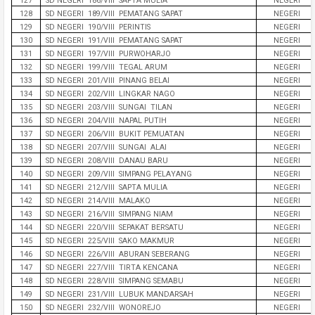
127
SD NEGERI 186/VIII SAPTA MULIA
NEGERI
128
SD NEGERI 189/VIII PEMATANG SAPAT
NEGERI
129
SD NEGERI 190/VIII PERINTIS
NEGERI
130
SD NEGERI 191/VIII PEMATANG SAPAT
NEGERI
131
SD NEGERI 197/VIII PURWOHARJO
NEGERI
132
SD NEGERI 199/VIII TEGAL ARUM
NEGERI
133
SD NEGERI 201/VIII PINANG BELAI
NEGERI
134
SD NEGERI 202/VIII LINGKAR NAGO
NEGERI
135
SD NEGERI 203/VIII SUNGAI TILAN
NEGERI
136
SD NEGERI 204/VIII NAPAL PUTIH
NEGERI
137
SD NEGERI 206/VIII BUKIT PEMUATAN
NEGERI
138
SD NEGERI 207/VIII SUNGAI ALAI
NEGERI
139
SD NEGERI 208/VIII DANAU BARU
NEGERI
140
SD NEGERI 209/VIII SIMPANG PELAYANG
NEGERI
141
SD NEGERI 212/VIII SAPTA MULIA
NEGERI
142
SD NEGERI 214/VIII MALAKO
NEGERI
143
SD NEGERI 216/VIII SIMPANG NIAM
NEGERI
144
SD NEGERI 220/VIII SEPAKAT BERSATU
NEGERI
145
SD NEGERI 225/VIII SAKO MAKMUR
NEGERI
146
SD NEGERI 226/VIII ABURAN SEBERANG
NEGERI
147
SD NEGERI 227/VIII TIRTA KENCANA
NEGERI
148
SD NEGERI 228/VIII SIMPANG SEMABU
NEGERI
149
SD NEGERI 231/VIII LUBUK MANDARSAH
NEGERI
150
SD NEGERI 232/VIII WONOREJO
NEGERI