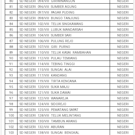
80
SD NEGERI 094/VIII GIRIWINANGUN
NEGERI
81
SD NEGERI 096/VIII SUMBER AGUNG
NEGERI
82
SD NEGERI 097/VIII PAGAR PUDING
NEGERI
83
SD NEGERI 098/VIII BUNGO TANJUNG
NEGERI
84
SD NEGERI 102/VIII TELUK SINGKAWANG
NEGERI
85
SD NEGERI 103/VIII LUBUK MANDARSAH
NEGERI
86
SD NEGERI 104/VIII SUMBER SARI
NEGERI
87
SD NEGERI 106/VIII PULUNG REJO
NEGERI
88
SD NEGERI 107/VIII GIRI PURNO
NEGERI
89
SD NEGERI 110/VIII TELUK KASAI RAMBAHAN
NEGERI
90
SD NEGERI 112/VIII PULAU TEMIANG
NEGERI
91
SD NEGERI 114/VIII TEBING TINGGI
NEGERI
92
SD NEGERI 115/VIII SUNGAI ALAI
NEGERI
93
SD NEGERI 117/VIII KANDANG
NEGERI
94
SD NEGERI 119/VIII TIRTA KENCANA
NEGERI
95
SD NEGERI 120/VIII SUKA MAJU
NEGERI
96
SD NEGERI 121/VIII SUKA DAMAI
NEGERI
97
SD NEGERI 122/VIII WANAREJA
NEGERI
98
SD NEGERI 124/VIII SIDOREJO
NEGERI
99
SD NEGERI 125/VIII PEMATANG SAPAT
NEGERI
100
SD NEGERI 128/VIII TELUK MELINTANG
NEGERI
101
SD NEGERI 130/VIII TAMBUN ARANG
NEGERI
102
SD NEGERI 132/VIII ABURAN
NEGERI
103
SD NEGERI 138/VIII SUNGAI BENGKAL
NEGERI