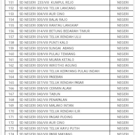
151
SD NEGERI 233/VIII KUMPUL REJO
NEGERI
152
SD NEGERI 002/VIII TELUK LANCANG
NEGERI
153
SD NEGERI 004/VIII AUR CINO
NEGERI
154
SD NEGERI 005/VIII BALAI RAJO
NEGERI
155
SD NEGERI 008/VIII RANTAU LANGKAP
NEGERI
156
SD NEGERI 014/VIII BETUNG BEDARAH TIMUR
NEGERI
157
SD NEGERI 016/VIII TELUK RENDAH ULU
NEGERI
158
SD NEGERI 019/VIII PUNTI KALO
NEGERI
159
SD NEGERI 020/VIII SUNGAI ABANG
NEGERI
160
SD NEGERI 028/VIII PULAU TEMIANG
NEGERI
161
SD NEGERI 029/VIII MUARA KETALO
NEGERI
162
SD NEGERI 030/VIII WIROTHO AGUNG
NEGERI
163
SD NEGERI 031/VIII TELUK KEPAYANG PULAU INDAH
NEGERI
164
SD NEGERI 035/VIII PASEBAN
NEGERI
165
SD NEGERI 037/VIII TELUK RENDAH PASAR
NEGERI
166
SD NEGERI 038/VIII CERMIN ALAM
NEGERI
167
SD NEGERI 040/VIII TABUN
NEGERI
168
SD NEGERI 042/VIII PENAPALAN
NEGERI
169
SD NEGERI 043/VIII MALAKO INTAN
NEGERI
170
SD NEGERI 050/VIII TELUK RENDAH ILIR
NEGERI
171
SD NEGERI 055/VIII PAGAR PUDING
NEGERI
172
SD NEGERI 056/VIII AUR CINO
NEGERI
173
SD NEGERI 057/VIII TELUK KAYU PUTIH
NEGERI
174
SD NEGERI 063/VIII PASIR MAYANG
NEGERI