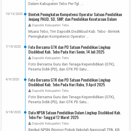
Dalam Kabupaten Tebo Per-Tgl. ...
Bimtek Peningkatan Kompetensi Operator Satuan Pendidikan
10/15/2025
Jenjang PAUD, SD, SMP, dan Pendidikan Kesetaraan Dalam
Kabupaten Tebo Tahun 2025
Dapodik Kabupaten Tebo
Muara Tebo, Tim Dapodik Disdikbud Kab. Tebo - Bimtek
Peningkatan Kompetensi Operator ...
Foto Bersama GTK dan PD Satuan Pendidikan Lingkup
7/19/2025
Disdikbud Kab. Tebo Pada Hari Senin, 14 Juli 2025
Dapodik Kabupaten Tebo
Foto Bersama Guru dan Tenaga Kependidikan (GTK),
Peserta Didik (PD), dan GTK PD Satu...
Foto Bersama GTK dan PD Satuan Pendidikan Lingkup
4/9/2025
Disdikbud Kab. Tebo Pada Hari Rabu, 9 April 2025
Dapodik Kabupaten Tebo
Foto Bersama Guru dan Tenaga Kependidikan (GTK),
Peserta Didik (PD), dan GTK PD Satu...
Data NPSN Satuan Pendidikan Dalam Lingkup Disdikbud Kab.
3/18/2025
Tebo Per-Tanggal 12 Maret 2025
Dapodik Kabupaten Tebo
Berikut NPSN (Nomor Pokok Sekolah Nasional) TPA, KB,