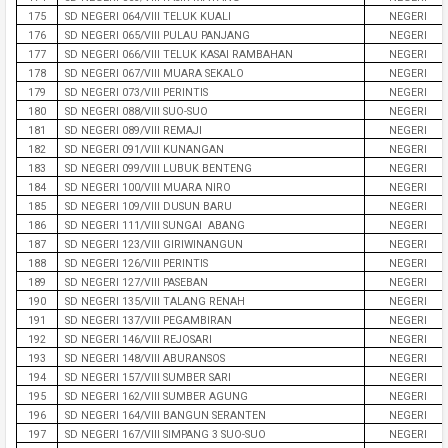
175
SD NEGERI 064/VIII TELUK KUALI
NEGERI
176
SD NEGERI 065/VIII PULAU PANJANG
NEGERI
177
SD NEGERI 066/VIII TELUK KASAI RAMBAHAN
NEGERI
178
SD NEGERI 067/VIII MUARA SEKALO
NEGERI
179
SD NEGERI 073/VIII PERINTIS
NEGERI
180
SD NEGERI 088/VIII SUO-SUO
NEGERI
181
SD NEGERI 089/VIII REMAJI
NEGERI
182
SD NEGERI 091/VIII KUNANGAN
NEGERI
183
SD NEGERI 099/VIII LUBUK BENTENG
NEGERI
184
SD NEGERI 100/VIII MUARA NIRO
NEGERI
185
SD NEGERI 109/VIII DUSUN BARU
NEGERI
186
SD NEGERI 111/VIII SUNGAI ABANG
NEGERI
187
SD NEGERI 123/VIII GIRIWINANGUN
NEGERI
188
SD NEGERI 126/VIII PERINTIS
NEGERI
189
SD NEGERI 127/VIII PASEBAN
NEGERI
190
SD NEGERI 135/VIII TALANG RENAH
NEGERI
191
SD NEGERI 137/VIII PEGAMBIRAN
NEGERI
192
SD NEGERI 146/VIII REJOSARI
NEGERI
193
SD NEGERI 148/VIII ABURANSOS
NEGERI
194
SD NEGERI 157/VIII SUMBER SARI
NEGERI
195
SD NEGERI 162/VIII SUMBER AGUNG
NEGERI
196
SD NEGERI 164/VIII BANGUN SERANTEN
NEGERI
197
SD NEGERI 167/VIII SIMPANG 3 SUO-SUO
NEGERI